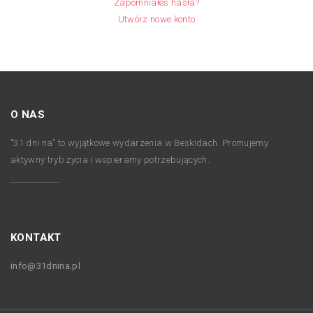
Zapomniałeś hasła?
Utwórz nowe konto
O NAS
"31 dni na" to wyjątkowe wydarzenia w Beskidach. Promujemy
aktywny tryb życia i wspieramy potrzebujących.
KONTAKT
info@31dnina.pl