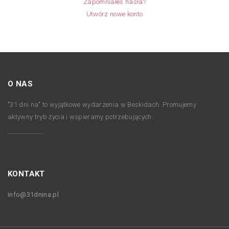
Zapomniałeś hasła?
Utwórz nowe konto
O NAS
"31 dni na" to wyjątkowe wydarzenia w Beskidach. Promujemy
aktywny tryb życia i wspieramy potrzebujących.
KONTAKT
info@31dnina.pl