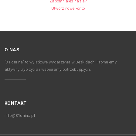
Zapomniałeś hasła?
Utwórz nowe konto
O NAS
"31 dni na" to wyjątkowe wydarzenia w Beskidach. Promujemy
aktywny tryb życia i wspieramy potrzebujących.
KONTAKT
info@31dnina.pl